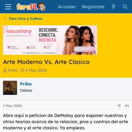
Acceder
Regístrate
Foro Ocio y Cultura
Arte Moderno Vs. Arte Clasico
I
F
Friko
1 May 2006
n
e
i
c
Friko
c
h
Clásico
i
a
a
d
d
e
1 May 2006
#1
o
i
r
n
Abro aqui a peticion de DeMolay para exponer nuestras y
d
i
otras teorias acerca de la relacion, pros y contras del arte
e
c
moderno y el arte clasico. Ya empiezo.
l
i