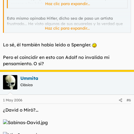
espera a los bárbaros que la destruirán.
Haz clic para expandir...
Esto mismo opinaba Hitler, dicho sea de paso un artista
frustrado... He visto algunas de sus acuarelas y la verdad que
Haz clic para expandir...
no entiendo porque lo rechazaban de las academias, tan mal
no dibujaba.
Lo sé, él también había leído a Spengler.
Pero el coincidir en esto con Adolf no invalida mi
pensamiento. O sí?
Ummita
Clásico
1 May 2006
#6
¿David o Miró?...