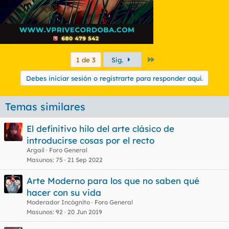
Último
1 de 3
Sig.
Debes iniciar sesión o registrarte para responder aquí.
Temas similares
El definitivo hilo del arte clásico de
introducirse cosas por el recto
Argail
Foro General
Masunos
75
21 Sep 2022
Arte Moderno para los que no saben qué
hacer con su vida
Moderador Incógnito
Foro General
Masunos
92
20 Jun 2019