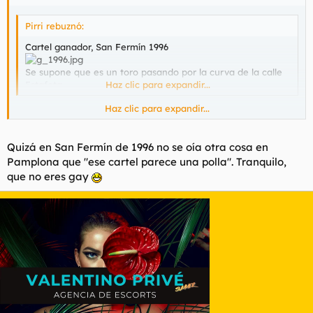
Pirri rebuznó:
Cartel ganador, San Fermín 1996
Se supone que es un toro pasando por la curva de la calle
Estafeta.
Haz clic para expandir...
Haz clic para expandir...
Quizás he sido el único que ha visto un pene empalmado de
perfil.
Quizá en San Fermín de 1996 no se oía otra cosa en
Pamplona que "ese cartel parece una polla". Tranquilo,
que no eres gay