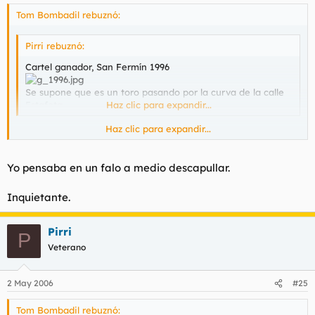
Tom Bombadil rebuznó:
Pirri rebuznó:
Cartel ganador, San Fermín 1996
Se supone que es un toro pasando por la curva de la calle
Estafeta.
Haz clic para expandir...
Haz clic para expandir...
Quizás he sido el único que ha visto un pene empalmado de
perfil.
Yo pensaba en un falo a medio descapullar.
Inquietante.
Pirri
P
Veterano
2 May 2006
#25
Tom Bombadil rebuznó: