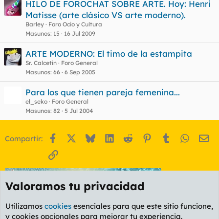
HILO DE FOROCHAT SOBRE ARTE. Hoy: Henri
Matisse (arte clásico VS arte moderno).
Barley
Foro Ocio y Cultura
Masunos
15
16 Jul 2009
ARTE MODERNO: El timo de la estampita
Sr. Calcetín
Foro General
Masunos
66
6 Sep 2005
Para los que tienen pareja femenina...
el_seko
Foro General
Masunos
82
5 Jul 2004
Facebook
X
Bluesky
LinkedIn
Reddit
Pinterest
Tumblr
WhatsA
Em
Compartir:
Enlace
Valoramos tu privacidad
Utilizamos
cookies
esenciales para que este sitio funcione,
y cookies opcionales para mejorar tu experiencia.