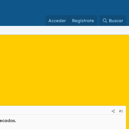
Acceder
Regístrate
Buscar
#1
recados.