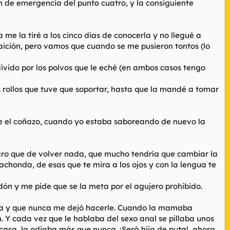
 de emergencia del punto cuatro, y la consiguiente
me la tiré a los cinco dias de conocerla y no llegué a
raición, pero vamos que cuando se me pusieron tontos (lo
divido por los polvos que le eché (en ambos casos tengo
os rollos que tuve que soportar, hasta que la mandé a tomar
e el coñazo, cuando yo estaba saboreando de nuevo la
claro que de volver nada, que mucho tendría que cambiar la
chonda, de esas que te mira a los ojos y con la lengua te
dón y me pide que se la meta por el agujero prohibido.
ella y que nunca me dejó hacerle. Cuando la mamaba
 Y cada vez que le hablaba del sexo anal se pillaba unos
 casa, la odiaba más que nunca. ¡Será hija de puta!, ahora