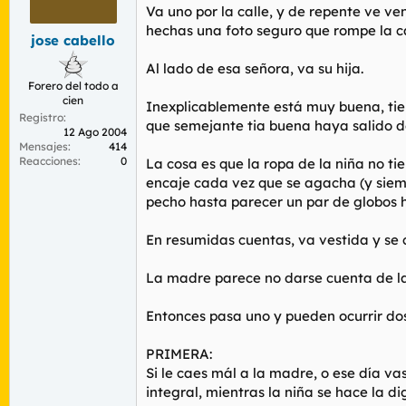
r
n
Va uno por la calle, y de repente ve ve
d
i
hechas una foto seguro que rompe la 
jose cabello
e
c
l
i
Al lado de esa señora, va su hija.
t
o
Forero del todo a
e
cien
m
Inexplicablemente está muy buena, tien
Registro
a
que semejante tia buena haya salido de
12 Ago 2004
Mensajes
414
Reacciones
0
La cosa es que la ropa de la niña no t
encaje cada vez que se agacha (y siem
pecho hasta parecer un par de globos 
En resumidas cuentas, va vestida y se
La madre parece no darse cuenta de la 
Entonces pasa uno y pueden ocurrir dos
PRIMERA:
Si le caes mál a la madre, o ese día va
integral, mientras la niña se hace la di