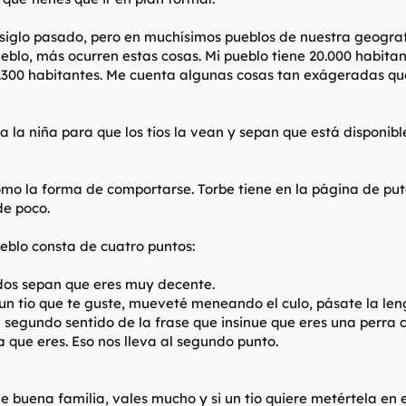
 siglo pasado, pero en muchísimos pueblos de nuestra geograf
blo, más ocurren estas cosas. Mi pueblo tiene 20.000 habitant
.300 habitantes. Me cuenta algunas cosas tan exágeradas que
la niña para que los tios la vean y sepan que está disponible
como la forma de comportarse. Torbe tiene en la página de put
de poco.
eblo consta de cuatro puntos:
dos sepan que eres muy decente.
n tio que te guste, mueveté meneando el culo, pásate la lengu
l segundo sentido de la frase que insinue que eres una perr
 que eres. Eso nos lleva al segundo punto.
de buena familia, vales mucho y si un tio quiere metértela en