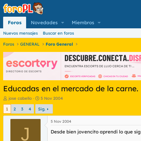
Foros
Novedades
Miembros
Nuevos mensajes
Buscar en foros
Foros
GENERAL
Foro General
Educadas en el mercado de la carne.
I
F
jose cabello
5 Nov 2004
n
e
1
2
3
4
Sig.
i
c
c
h
i
a
5 Nov 2004
a
J
d
Desde bien jovencito aprendí lo que s
d
e
o
i