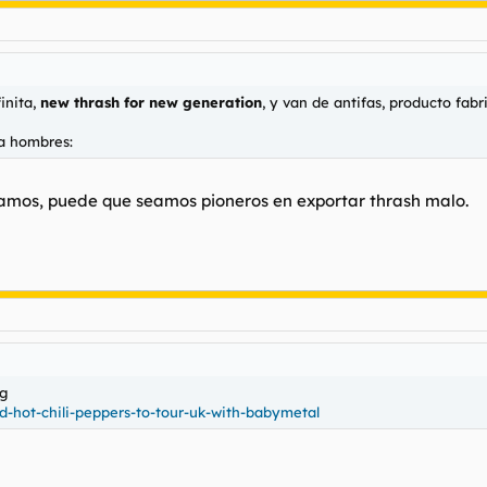
inita,
new thrash for new generation
, y van de antifas, producto fabr
a hombres:
amos, puede que seamos pioneros en exportar thrash malo.
-hot-chili-peppers-to-tour-uk-with-babymetal