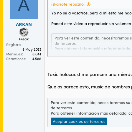
A
r
n
iskariote rebuznó:
d
i
e
c
Yo no sé a vosotros, pero a mí esto me hace
l
i
t
o
Poned este vídeo a reproducir sin volumen 
ARKAN
e
m
Para ver este contenido, necesitaremos 
Freak
a
de terceros.
Registro
Para obtener información más detallada,
8 May 2013
Mensajes
8.041
Aceptar cookies de terceros
Reacciones
4.568
Toxic holocaust me parecen una mierda 
Escuchad este otro de fondo:
Que os parece esto, music de hombres
Para ver este contenido, necesitaremos 
de terceros.
Para ver este contenido, necesitaremos su
Para obtener información más detallada,
de terceros.
Aceptar cookies de terceros
Para obtener información más detallada, c
Aceptar cookies de terceros