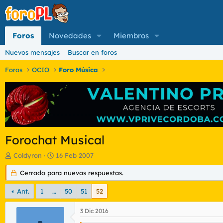
Foros
Novedades
Miembros
Nuevos mensajes
Buscar en foros
Foros
OCIO
Foro Música
Forochat Musical
I
F
Coldyron
16 Feb 2007
n
e
i
Cerrado para nuevas respuestas.
c
c
h
i
a
Ant.
1
…
50
51
52
a
d
d
e
3 Dic 2016
o
i