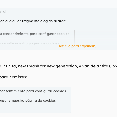
 lol
en cualquier fragmento elegido al azar:
su consentimiento para configurar cookies
 consulte nuestra
página de cookies
.
Haz clic para expandir...
infinita, new thrash for new generation, y van de antifas, p
 para hombres:
su consentimiento para configurar cookies
 consentimiento para configurar cookies
 consulte nuestra
página de cookies
.
onsulte nuestra
página de cookies
.