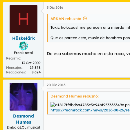
3 Dic 2016
H
ARKAN rebuznó:
Toxic holocaust me parecen una mierda inf
Que os parece esto, music de hombres par
Häskelärk
Freak total
De eso sabemos mucho en esta roca, v
Registro
13 Oct 2009
Mensajes
19.878
Reacciones
8.624
20 Dic 2016
Desmond Humes rebuznó:
https://teamrock.com/news/2016-08-26/red
Desmond
Humes
EmbajaLOL musical