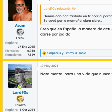
Lord90s rebuznó:
Demasiado han tardado en trincar al parric
Se cayó por la montaña, claro claro...
Asam
Creo que en España la manera de actuar
darse por jodido
Freak
Registro
17 Ene 2025
Mensajes
6.968
simplicius
y
Timmy O´Toole
R
Reacciones
7.529
e
a
19 May 2026
c
c
Nota mental para una vida que nunca t
i
o
n
e
s
Lord90s
:
Frikazo
Registro
8 Oct 2024