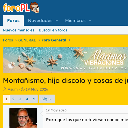
Foros
Novedades
Miembros
Nuevos mensajes
Buscar en foros
Foros
GENERAL
Foro General
Montañismo, hijo discolo y cosas de
I
F
Asam
19 May 2026
n
e
1
2
3
4
5
Sig.
i
c
c
h
i
a
19 May 2026
a
d
Para que los que no tuviesen conocimi
d
e
o
i