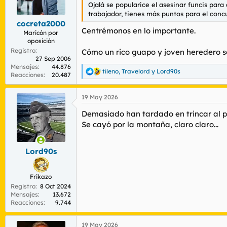
n
Ojalá se popularice el asesinar funcis par
e
trabajador, tienes más puntos para el conc
s
cocreta2000
:
Centrémonos en lo importante.
Maricón por
oposición
Registro
Cómo un rico guapo y joven heredero se
27 Sep 2006
Mensajes
44.876
tileno
,
Travelord
y
Lord90s
R
Reacciones
20.487
e
a
19 May 2026
c
c
Demasiado han tardado en trincar al pa
i
o
Se cayó por la montaña, claro claro...
n
e
s
Lord90s
:
Frikazo
Registro
8 Oct 2024
Mensajes
13.672
Reacciones
9.744
19 May 2026