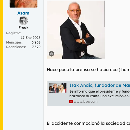
r
n
d
i
Asam
e
c
l
i
t
o
Freak
e
Registro
m
17 Ene 2025
a
Mensajes
6.968
Reacciones
7.529
Hace poco la prensa se hacia eco ( hum
Isak Andic, fundador de Mango, m
Se informa que el presidente y fun
barranco durante una excursión en 
www.bbc.com
El accidente conmocionó la sociedad c