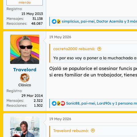
mierda
Registro
15 May 2013
Mensajes
31.138
simplicius
,
pai-mei
,
Doctor Acemila
y 3 má
R
Reacciones
48.087
e
a
19 May 2026
c
c
i
cocreta2000 rebuznó:
o
n
Yo por eso voy a poner a la muchachada a o
e
s
Ojalá se popularice el asesinar funci
Travelord
:
si eres familiar de un trabajador, tien
Clásico
Registro
29 Mar 2014
Mensajes
2.322
Sonic88
,
pai-mei
,
Lord90s
y 1 persona 
R
Reacciones
1.302
e
a
19 May 2026
c
c
i
Travelord rebuznó:
o