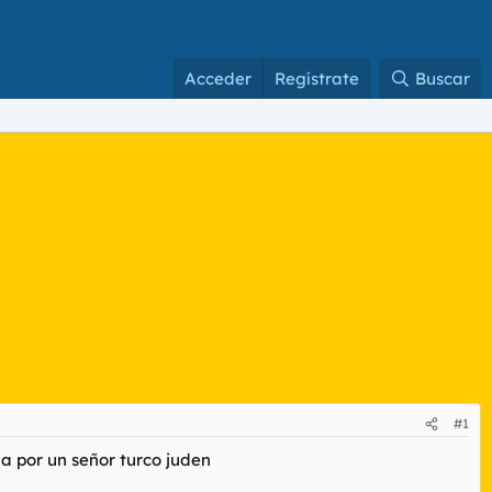
Acceder
Regístrate
Buscar
#1
a por un señor turco juden