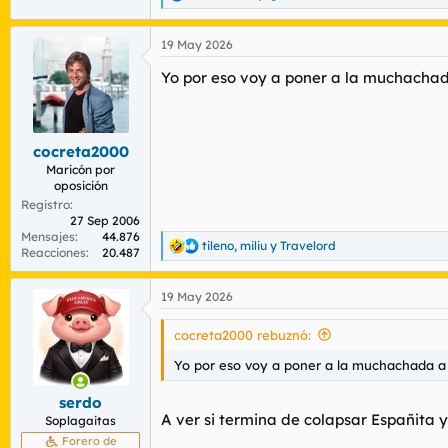
R
e
a
19 May 2026
c
c
Yo por eso voy a poner a la muchachada
i
o
n
e
s
cocreta2000
:
Maricón por
oposición
Registro
27 Sep 2006
Mensajes
44.876
tileno
,
miliu
y
Travelord
R
Reacciones
20.487
e
a
19 May 2026
c
c
i
cocreta2000 rebuznó:
o
n
Yo por eso voy a poner a la muchachada a o
e
s
serdo
:
A ver si termina de colapsar Españita y
Soplagaitas
Forero de