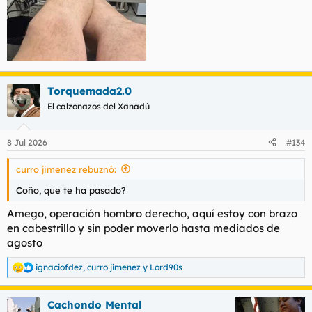
Torquemada2.0
El calzonazos del Xanadú
8 Jul 2026
#134
curro jimenez rebuznó:
Coño, que te ha pasado?
Amego, operación hombro derecho, aquí estoy con brazo
en cabestrillo y sin poder moverlo hasta mediados de
agosto
ignaciofdez
,
curro jimenez
y
Lord90s
R
e
a
Cachondo Mental
c