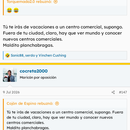
Torquemada2.0 rebuznó:
Tú te irás de vacaciones a un centro comercial, supongo.
Fuera de tu ciudad, claro, hay que ver mundo y conocer
nuevos centros comerciales.
Maldito planchabragas.
Sonic88
,
serdo
y
Vinchen Cushing
R
e
a
cocreta2000
c
c
Maricón por oposición
i
o
n
9 Jul 2026
#147
e
s
Cojón de Espino rebuznó:
:
Tú te irás de vacaciones a un centro comercial, supongo. Fuera
de tu ciudad, claro, hay que ver mundo y conocer nuevos
centros comerciales.
Maldito planchabragas.