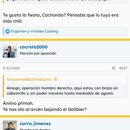
Te gusta la fiesta, Cachondo? Pensaba que lo tuyo era
más chill.
Trujamán
y
Vinchen Cushing
R
e
a
cocreta2000
c
c
Maricón por oposición
i
o
n
8 Jul 2026
#137
e
s
Torquemada2.0 rebuznó:
:
Amego, operación hombro derecho, aquí estoy con brazo en
cabestrillo y sin poder moverlo hasta mediados de agosto
Ánimo primoh.
Te has ido al arcén bajando el Galibier?
curro jimenez
Muerto por dentro