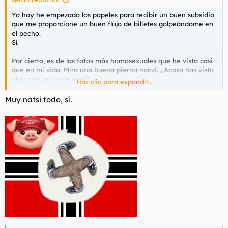
Yo hoy he empezado los papeles para recibir un buen subsidio
que me proporcione un buen flujo de billetes golpeándome en
el pecho.
Sí.
Por cierto, es de las fotos más homosexuales que he visto casi
que en mi vida. Mira una buena pierna nanzi. ¿Acaso has visto
algo más ario que esto?
Haz clic para expandir...
Ver el archivos adjunto 224884
Muy natsi todo, sí.