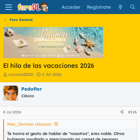
Acceder
Regístrate
Foro General
El hilo de las vacaciones 2026
I
F
cocreta2000
2 Jul 2026
n
e
i
c
Pedoflor
c
h
Clásico
i
a
a
d
d
e
8 Jul 2026
#126
o
i
r
n
Max_Demian rebuznó:
d
i
e
c
Te honra el gesto de hablar de "nosotros", eres noble. Otros
l
i
hubieran insultado y mencionado mi carnet de persona