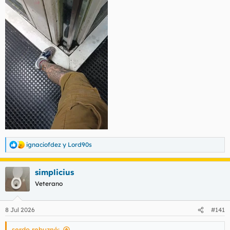
ignaciofdez
y
Lord90s
R
e
a
simplicius
c
c
Veterano
i
o
n
8 Jul 2026
#141
e
s
serdo rebuznó:
: