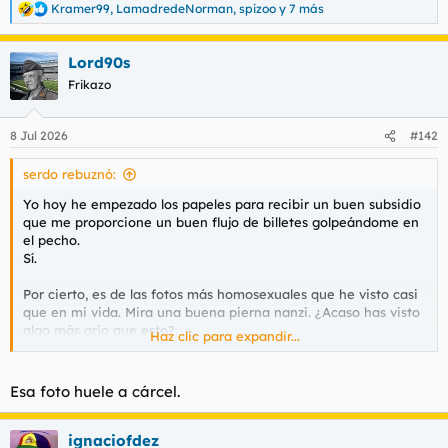
Kramer99
,
LamadredeNorman
,
spizoo
y 7 más
R
e
a
Lord90s
c
c
Frikazo
i
o
n
8 Jul 2026
#142
e
s
serdo rebuznó:
:
Yo hoy he empezado los papeles para recibir un buen subsidio
que me proporcione un buen flujo de billetes golpeándome en
el pecho.
Sí.
Por cierto, es de las fotos más homosexuales que he visto casi
que en mi vida. Mira una buena pierna nanzi. ¿Acaso has visto
algo más ario que esto?
Haz clic para expandir...
Ver el archivos adjunto 224884
Esa foto huele a cárcel.
ignaciofdez