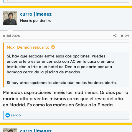
R
e
a
curro jimenez
c
c
Muerto por dentro
i
o
n
8 Jul 2026
#129
e
s
Max_Demian rebuznó:
:
Sí, hay que escoger entre esas dos opciones. Puedes
encerrarte o estar encerrado con AC en tu casa o en una
institución o irte a un hotel de Denia a pelearte por una
hamaca cerca de la piscina de meados.
Si hay otras opciones la ciencia aún no las ha descubierto.
Menudas aspiraciones tenéis los madrileños. 15 días por la
marina alta a ver las mismas caras que el resto del año
en Madrid. Es como los maños en Salou o la Pineda
serdo
R
e
a
curro jimenez
c