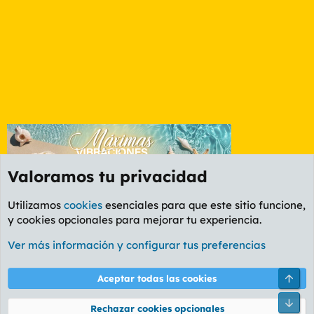
Valoramos tu privacidad
Utilizamos
cookies
esenciales para que este sitio funcione,
y cookies opcionales para mejorar tu experiencia.
Foro General
Ver más información y configurar tus preferencias
Cookies
PL OLDSTYLE AMARILLO
Cambiar fuente
Español (ES)
Arri
Aceptar todas las cookies
Contáctanos
Términos y reglas
Política de privacidad
Ayuda
R
Pie
S
Rechazar cookies opcionales