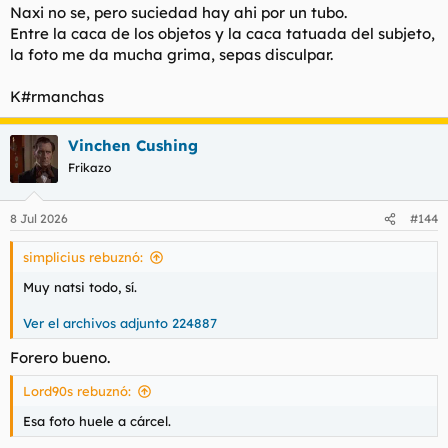
Ver el archivos adjunto 224884
Naxi no se, pero suciedad hay ahi por un tubo.
Entre la caca de los objetos y la caca tatuada del subjeto,
la foto me da mucha grima, sepas disculpar.
K#rmanchas
Vinchen Cushing
Frikazo
8 Jul 2026
#144
simplicius rebuznó:
Muy natsi todo, sí.
Ver el archivos adjunto 224887
Forero bueno.
Lord90s rebuznó:
Esa foto huele a cárcel.