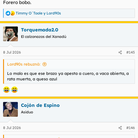
Forero bobo.
Timmy O´Toole
y
Lord90s
R
e
a
Torquemada2.0
c
c
El calzonazos del Xanadú
i
o
n
8 Jul 2026
#145
e
s
Lord90s rebuznó:
:
Lo malo es que ese brazo ya apesta a cuero, a vaca abierta, a
rata muerta, a queso azul
Cojón de Espino
Asiduo
8 Jul 2026
#146