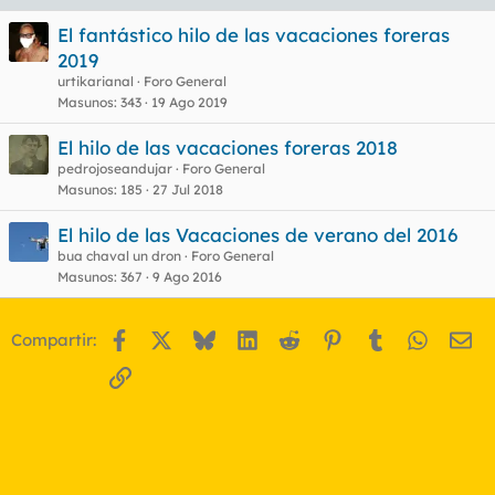
El fantástico hilo de las vacaciones foreras
2019
urtikarianal
Foro General
Masunos
343
19 Ago 2019
El hilo de las vacaciones foreras 2018
pedrojoseandujar
Foro General
Masunos
185
27 Jul 2018
El hilo de las Vacaciones de verano del 2016
bua chaval un dron
Foro General
Masunos
367
9 Ago 2016
Facebook
X
Bluesky
LinkedIn
Reddit
Pinterest
Tumblr
WhatsA
Em
Compartir:
Enlace