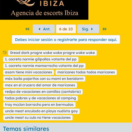
Primero
Último
Ant.
6 de 10
Sig.
Debes iniciar sesión o registrarte para responder aquí.
E
0read dark progre woke woke progre woke woke
t
1. cocreta normie gilipollas votante del pp
i
1. cocreta normie mamarracho votante del pp
q
asam tiene mini vacaciones
maricones todos todos maricones
u
máx baila pajaritos con su mami en benidorm
e
t
max en el crucero del amor de maricones
a
redpo de vacaciones en comillas (cantabria)
s
todos pobres y de vacaciones al camping
troy mcclon borracho pero en bermudas
uncle meat enculado en playa nudista gay
uncle meat su culo no tiene vacaciones
Temas similares