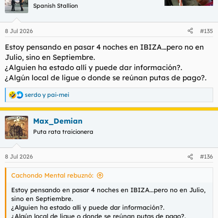
c
Spanish Stallion
i
o
n
8 Jul 2026
#135
e
s
Estoy pensando en pasar 4 noches en IBIZA...pero no en
:
Julio, sino en Septiembre.
¿Alguien ha estado allí y puede dar información?.
¿Algún local de ligue o donde se reúnan putas de pago?.
serdo
y
pai-mei
R
e
a
Max_Demian
c
c
Puta rata traicionera
i
o
n
8 Jul 2026
#136
e
s
Cachondo Mental rebuznó:
:
Estoy pensando en pasar 4 noches en IBIZA...pero no en Julio,
sino en Septiembre.
¿Alguien ha estado allí y puede dar información?.
¿Algún local de ligue o donde se reúnan putas de pago?.