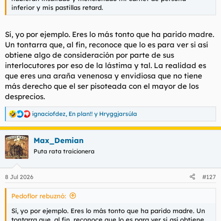
t
o
inferior y mis pastillas retard.
e
m
a
Sí, yo por ejemplo. Eres lo más tonto que ha parido madre.
Un tontarra que, al fin, reconoce que lo es para ver si así
obtiene algo de consideración por parte de sus
interlocutores por eso de la lástima y tal. La realidad es
que eres una araña venenosa y envidiosa que no tiene
más derecho que el ser pisoteada con el mayor de los
desprecios.
ignaciofdez
,
En plan!!
y
Hryggjarsúla
R
e
a
Max_Demian
c
c
Puta rata traicionera
i
o
n
8 Jul 2026
#127
e
s
Pedoflor rebuznó:
:
Sí, yo por ejemplo. Eres lo más tonto que ha parido madre. Un
tontarra que, al fin, reconoce que lo es para ver si así obtiene