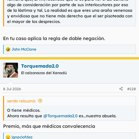
algo de consideración por parte de sus interlocutores por eso
de la lástima y tal. La realidad es que eres una araña venenosa
y envidiosa que no tiene más derecho que el ser pisoteada con
el mayor de los desprecios.
En tu caso aplica la regla de doble negación.
John McClane
R
e
a
Torquemada2.0
c
c
El calzonazos del Xanadú
i
o
n
8 Jul 2026
#128
e
s
serdo rebuznó:
:
O tiene médicos.
Ahora resulta que
@Torquemada2.0
es...nuestra abuela.
Premio, más que médicos convalecencia
ignaciofdez