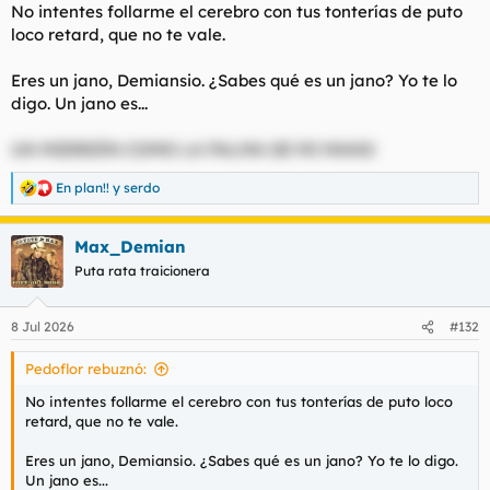
No intentes follarme el cerebro con tus tonterías de puto
loco retard, que no te vale.
Eres un jano, Demiansio. ¿Sabes qué es un jano? Yo te lo
digo. Un jano es...
UN MIERDÓN COMO LA PALMA DE MI MANO
En plan!!
y
serdo
R
e
a
Max_Demian
c
c
Puta rata traicionera
i
o
n
8 Jul 2026
#132
e
s
Pedoflor rebuznó:
:
No intentes follarme el cerebro con tus tonterías de puto loco
retard, que no te vale.
Eres un jano, Demiansio. ¿Sabes qué es un jano? Yo te lo digo.
Un jano es...