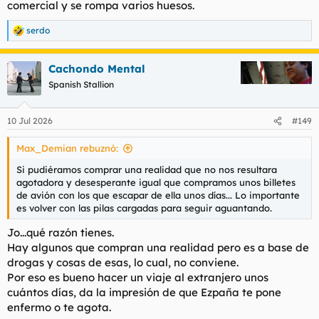
comercial y se rompa varios huesos.
serdo
R
e
a
Cachondo Mental
c
c
Spanish Stallion
i
o
n
10 Jul 2026
#149
e
s
Max_Demian rebuznó:
:
Si pudiéramos comprar una realidad que no nos resultara
agotadora y desesperante igual que compramos unos billetes
de avión con los que escapar de ella unos días... Lo importante
es volver con las pilas cargadas para seguir aguantando.
Jo...qué razón tienes.
Hay algunos que compran una realidad pero es a base de
drogas y cosas de esas, lo cual, no conviene.
Por eso es bueno hacer un viaje al extranjero unos
cuántos días, da la impresión de que Ezpaña te pone
enfermo o te agota.