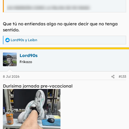
UN MIERDÓN COMO LA PALMA DE MI MANO
Que tú no entiendas algo no quiere decir que no tenga
sentido.
Lord90s
y
Leibn
R
e
a
Lord90s
c
c
Frikazo
i
o
n
8 Jul 2026
#133
e
s
Durísima jornada pre-vacacional
: