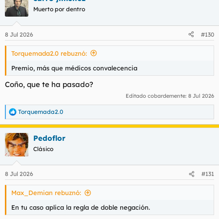
c
Muerto por dentro
i
o
n
8 Jul 2026
#130
e
s
Torquemada2.0 rebuznó:
:
Premio, más que médicos convalecencia
Coño, que te ha pasado?
Editado cobardemente:
8 Jul 2026
Torquemada2.0
R
e
a
Pedoflor
c
c
Clásico
i
o
n
8 Jul 2026
#131
e
s
Max_Demian rebuznó:
:
En tu caso aplica la regla de doble negación.