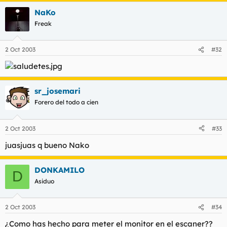
NaKo
Freak
2 Oct 2003
#32
sr_josemari
Forero del todo a cien
2 Oct 2003
#33
juasjuas q bueno Nako
DONKAMILO
D
Asiduo
2 Oct 2003
#34
¿Como has hecho para meter el monitor en el escaner??