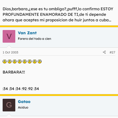
t
o
e
Dios,barbara,¿ese es tu ombligo?,pufff,lo confirmo ESTOY
m
PROFUNDAMENTE ENAMORADO DE TI,de ti depende
a
ahora que aceptes mi proposicion de huir juntos a cuba...
Van Zant
V
Forero del todo a cien
1 Oct 2003
#27
BARBARA!!!
:34 :34 :34 :92 :92 :34
Gatao
G
Asiduo