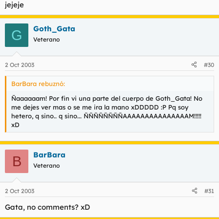
jejeje
Goth_Gata
G
Veterano
2 Oct 2003
#30
BarBara rebuznó:
Ñaaaaaam! Por fin vi una parte del cuerpo de Goth_Gata! No
me dejes ver mas o se me ira la mano xDDDDD :P Pq soy
hetero, q sino.. q sino... ÑÑÑÑÑÑÑÑAAAAAAAAAAAAAAAM!!!!!
xD
BarBara
B
Veterano
2 Oct 2003
#31
Gata, no comments? xD