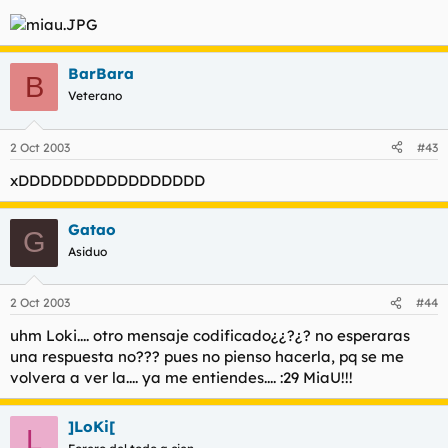
BarBara
B
Veterano
2 Oct 2003
#43
xDDDDDDDDDDDDDDDDD
Gatao
G
Asiduo
2 Oct 2003
#44
uhm Loki.... otro mensaje codificado¿¿?¿? no esperaras
una respuesta no??? pues no pienso hacerla, pq se me
volvera a ver la.... ya me entiendes.... :29 MiaU!!!
]LoKi[
L