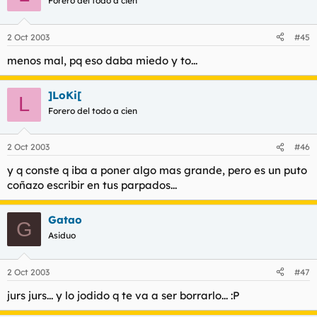
Forero del todo a cien
2 Oct 2003
#45
menos mal, pq eso daba miedo y to...
]LoKi[
L
Forero del todo a cien
2 Oct 2003
#46
y q conste q iba a poner algo mas grande, pero es un puto
coñazo escribir en tus parpados...
Gatao
G
Asiduo
2 Oct 2003
#47
jurs jurs... y lo jodido q te va a ser borrarlo... :P