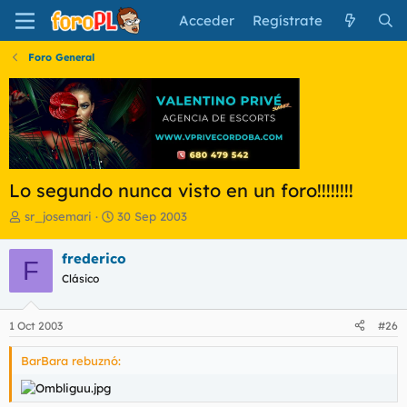
Acceder
Regístrate
Foro General
Lo segundo nunca visto en un foro!!!!!!!!
I
F
sr_josemari
30 Sep 2003
n
e
i
c
frederico
F
c
h
Clásico
i
a
a
d
d
e
1 Oct 2003
#26
o
i
r
n
BarBara rebuznó:
d
i
e
c
l
i