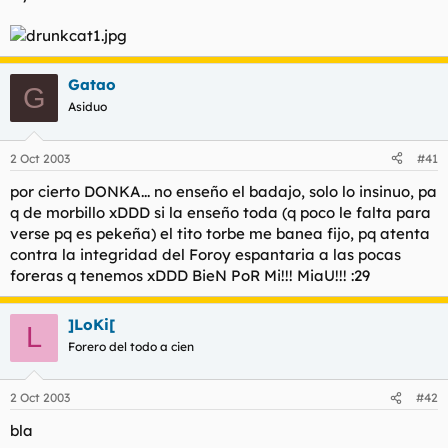
Gatao
G
Asiduo
2 Oct 2003
#41
por cierto DONKA... no enseño el badajo, solo lo insinuo, pa
q de morbillo xDDD si la enseño toda (q poco le falta para
verse pq es pekeña) el tito torbe me banea fijo, pq atenta
contra la integridad del Foroy espantaria a las pocas
foreras q tenemos xDDD BieN PoR Mi!!! MiaU!!! :29
]LoKi[
L
Forero del todo a cien
2 Oct 2003
#42
bla