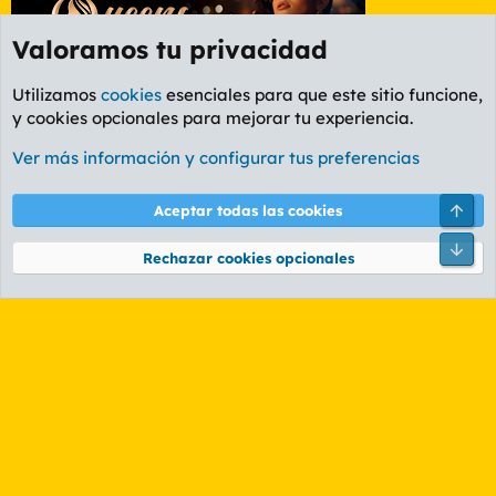
Valoramos tu privacidad
Utilizamos
cookies
esenciales para que este sitio funcione,
y cookies opcionales para mejorar tu experiencia.
Foro General
Ver más información y configurar tus preferencias
Cookies
PL OLDSTYLE AMARILLO
Cambiar fuente
Español (ES)
Arri
Aceptar todas las cookies
Contáctanos
Términos y reglas
Política de privacidad
Ayuda
R
Pie
S
Rechazar cookies opcionales
S
®
Community platform by XenForo
© 2010-2026 XenForo Ltd.