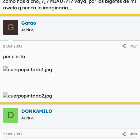
como has dicho¿?¿? MIAU???? vaya, por los bigotes de mi
awelo q nunca lo imaginaria....
Gatao
G
Asiduo
2 Oct 2003
#37
por cierto
DONKAMILO
D
Asiduo
2 Oct 2003
#38