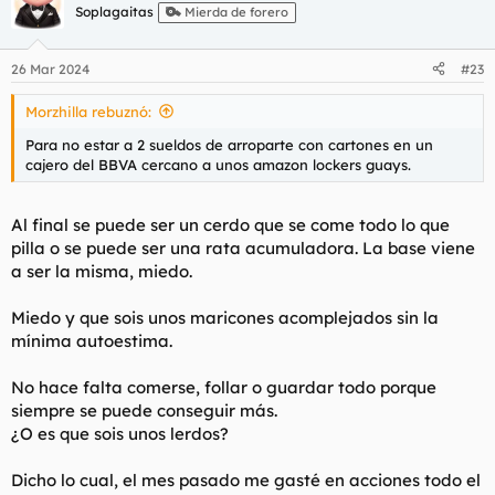
c
Soplagaitas
Mierda de forero
i
o
n
26 Mar 2024
#23
e
s
Morzhilla rebuznó:
:
Para no estar a 2 sueldos de arroparte con cartones en un
cajero del BBVA cercano a unos amazon lockers guays.
Al final se puede ser un cerdo que se come todo lo que
pilla o se puede ser una rata acumuladora. La base viene
a ser la misma, miedo.
Miedo y que sois unos maricones acomplejados sin la
mínima autoestima.
No hace falta comerse, follar o guardar todo porque
siempre se puede conseguir más.
¿O es que sois unos lerdos?
Dicho lo cual, el mes pasado me gasté en acciones todo el