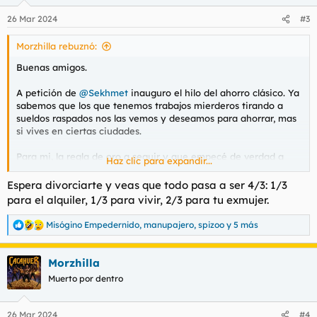
o
n
Compartir trucos, metodos, formas de ahorrar ahora que el
26 Mar 2024
#3
e
dinero va perdiendo valor y como conseguir equivalentes que
s
no se devaluen tanto etc.
Morzhilla rebuznó:
:
Buenas amigos.
A petición de
@Sekhmet
inauguro el hilo del ahorro clásico. Ya
sabemos que los que tenemos trabajos mierderos tirando a
sueldos raspados nos las vemos y deseamos para ahorrar, mas
si vives en ciertas ciudades.
Para mi, la regla de oro a seguir y que empecé de verdad a
Haz clic para expandir...
ahorrar fue con lo de los tercios. Un tercio para el alquiler, un
tercio para gastos de vivir y el otro tercio directamente a
Espera divorciarte y veas que todo pasa a ser 4/3: 1/3
ahorrar. Me ayudo más hacerme un excel apuntandome cada
para el alquiler, 1/3 para vivir, 2/3 para tu exmujer.
puñetero gasto, porque he sido bien manirroto, todo bien
indexado por secciones y dandome cuenta en que se me iba el
Misógino Empedernido
,
manupajero
,
spizoo
y 5 más
R
dinero. Me hizo cambiar el chip, pensar si realmente
e
necesitaba esas cosas que estaba comprando y a ser menos
a
impulsivo.
Morzhilla
c
c
Muerto por dentro
i
Compartir trucos, metodos, formas de ahorrar ahora que el
o
n
dinero va perdiendo valor y como conseguir equivalentes que
26 Mar 2024
#4