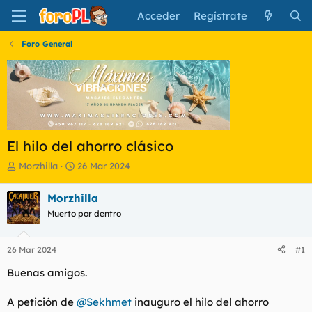
Acceder
Regístrate
Foro General
El hilo del ahorro clásico
I
F
Morzhilla
26 Mar 2024
n
e
i
c
Morzhilla
c
h
Muerto por dentro
i
a
a
d
d
e
26 Mar 2024
#1
o
i
r
n
Buenas amigos.
d
i
e
c
A petición de
@Sekhmet
inauguro el hilo del ahorro
l
i