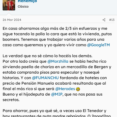
Henemijo
c
c
Clásico
i
o
n
26 Mar 2024
#13
e
s
En casa ahorramos algo más de 2/3 sin esfuerzos y me
:
sigue tocando la polla lo cara que está la vivienda, putos
boomers. Tenemos que trabajar varios años para una
casa como queremos y yo quiero vivir como
@GoogleTM
La verdad que no sé cómo lo hacéis los demás.
Por otro lado creía que
@Morzhilla
se había hecho rico
sirviendo paella de chorizo en un mercadillo de Bergen y
estaba comprando pisos para especular y nosequé
historias. Y con
@FUMANCHU
fardando de hoteles con
precio de Pensión Manuela acabará resultando que al
final el más rico sí que será
@Herodes
Bueno y el hijodeputa de
@MIP
, que no nos pasa sus
secretos.
Para ahorrar, pues yo qué sé, a veces uso El Tenedor y
hay restaurantes de puta madre rebajados. O 2good2go