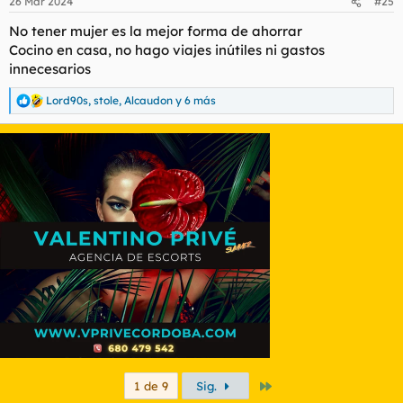
26 Mar 2024
#25
e
s
No tener mujer es la mejor forma de ahorrar
:
Cocino en casa, no hago viajes inútiles ni gastos
innecesarios
Lord90s
,
stole
,
Alcaudon
y 6 más
R
e
a
c
c
i
o
n
e
s
:
Último
1 de 9
Sig.