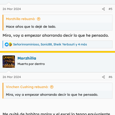
o
n
26 Mar 2024
#5
e
s
Morzhilla rebuznó:
:
Hace años que lo dejé de lado.
Mira, voy a empezar ahorrando decir lo que he pensado.
Señorinnominioso
,
Sonic88
,
Sheik Yerbouti
y 4 más
R
e
a
Morzhilla
c
c
Muerto por dentro
i
o
n
26 Mar 2024
#6
e
s
Vinchen Cushing rebuznó:
:
Mira, voy a empezar ahorrando decir lo que he pensado.
Me quité de habitos malos y el excel lo tengo equivalente