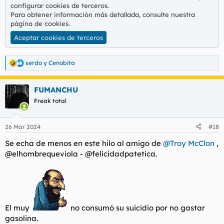
configurar cookies de terceros.
Para obtener información más detallada, consulte nuestra
página de cookies
.
Aceptar cookies de terceros
serdo
y
Cenobita
R
e
a
FUMANCHU
c
c
Freak total
i
o
n
26 Mar 2024
#18
e
s
Se echa de menos en este hilo al amigo de
@Troy McClon
,
:
@elhombrequeviola - @felicidadpatetica.
El muy
no consumó su suicidio por no gastar
gasolina.