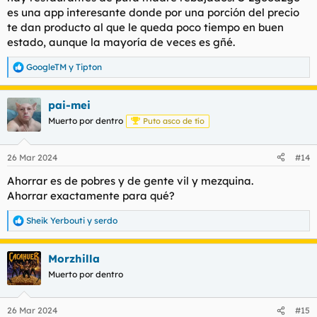
es una app interesante donde por una porción del precio
te dan producto al que le queda poco tiempo en buen
estado, aunque la mayoría de veces es gñé.
GoogleTM
y
Tipton
R
e
a
pai-mei
c
c
Muerto por dentro
Puto asco de tío
i
o
n
26 Mar 2024
#14
e
s
Ahorrar es de pobres y de gente vil y mezquina.
:
Ahorrar exactamente para qué?
Sheik Yerbouti
y
serdo
R
e
a
Morzhilla
c
c
Muerto por dentro
i
o
n
26 Mar 2024
#15
e