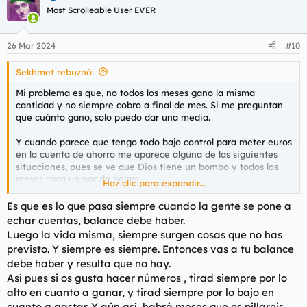
c
Most Scrolleable User EVER
i
o
n
26 Mar 2024
#10
e
s
Sekhmet rebuznó:
:
Mi problema es que, no todos los meses gano la misma
cantidad y no siempre cobro a final de mes. Si me preguntan
que cuánto gano, solo puedo dar una media.
Y cuando parece que tengo todo bajo control para meter euros
en la cuenta de ahorro me aparece alguna de las siguientes
situaciones, pues se ve que Dios tiene un bombo y todos los
meses saca un par de bolas:
Haz clic para expandir...
Decenas de millar: uno de mis gatos tiene que ir al veterinario.
Es que es lo que pasa siempre cuando la gente se pone a
Visita, medicamentos, seguimiento ≈300 euros
echar cuentas, balance debe haber.
Centenas: hora al dermatólogo porque me aparece un brote de
Luego la vida misma, siempre surgen cosas que no has
rosácea de forma espontánea ≈100 euros
previsto. Y siempre es siempre. Entonces vas a tu balance
debe haber y resulta que no hay.
Y para terminar: EL SEGURO DEL COCHE.
Así pues si os gusta hacer números , tirad siempre por lo
Total ahorro del mes: -273. Frío, frío, como diría mi estimado
alto en cuanto a ganar, y tirad siempre por lo bajo en
@ignaciofdez
cuanto a gastar. Y aún así, habrá meses que os pillareis