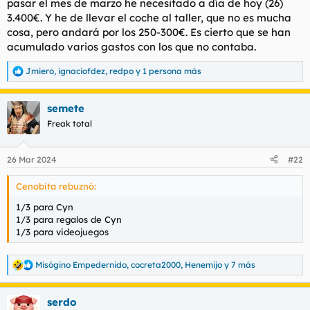
pasar el mes de marzo he necesitado a día de hoy (26)
3.400€. Y he de llevar el coche al taller, que no es mucha
cosa, pero andará por los 250-300€. Es cierto que se han
acumulado varios gastos con los que no contaba.
Jmiero
,
ignaciofdez
,
redpo
y 1 persona más
R
e
a
semete
c
c
Freak total
i
o
n
26 Mar 2024
#22
e
s
Cenobita rebuznó:
:
1/3 para Cyn
1/3 para regalos de Cyn
1/3 para videojuegos
Misógino Empedernido
,
cocreta2000
,
Henemijo
y 7 más
R
e
a
serdo
c