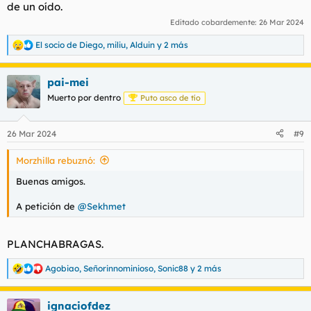
de un oído.
Editado cobardemente:
26 Mar 2024
El socio de Diego
,
miliu
,
Alduin
y 2 más
R
e
a
pai-mei
c
c
Muerto por dentro
Puto asco de tío
i
o
n
26 Mar 2024
#9
e
s
Morzhilla rebuznó:
:
Buenas amigos.
A petición de
@Sekhmet
PLANCHABRAGAS.
Agobiao
,
Señorinnominioso
,
Sonic88
y 2 más
R
e
a
ignaciofdez
c