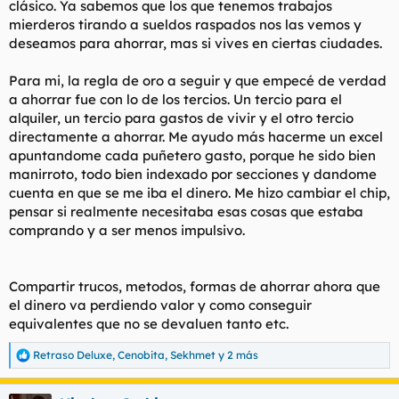
clásico. Ya sabemos que los que tenemos trabajos
t
o
e
mierderos tirando a sueldos raspados nos las vemos y
m
deseamos para ahorrar, mas si vives en ciertas ciudades.
a
Para mi, la regla de oro a seguir y que empecé de verdad
a ahorrar fue con lo de los tercios. Un tercio para el
alquiler, un tercio para gastos de vivir y el otro tercio
directamente a ahorrar. Me ayudo más hacerme un excel
apuntandome cada puñetero gasto, porque he sido bien
manirroto, todo bien indexado por secciones y dandome
cuenta en que se me iba el dinero. Me hizo cambiar el chip,
pensar si realmente necesitaba esas cosas que estaba
comprando y a ser menos impulsivo.
Compartir trucos, metodos, formas de ahorrar ahora que
el dinero va perdiendo valor y como conseguir
equivalentes que no se devaluen tanto etc.
Retraso Deluxe
,
Cenobita
,
Sekhmet
y 2 más
R
e
a