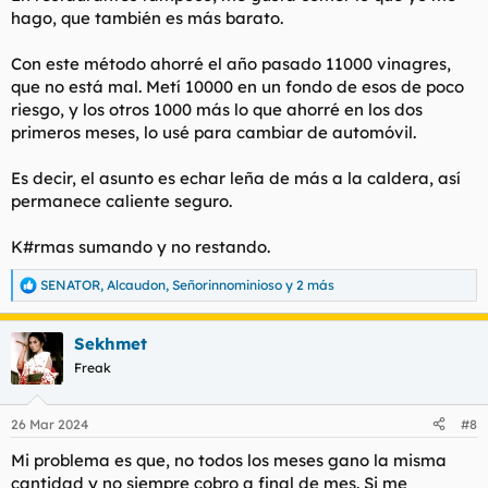
hago, que también es más barato.
Con este método ahorré el año pasado 11000 vinagres,
que no está mal. Metí 10000 en un fondo de esos de poco
riesgo, y los otros 1000 más lo que ahorré en los dos
primeros meses, lo usé para cambiar de automóvil.
Es decir, el asunto es echar leña de más a la caldera, así
permanece caliente seguro.
K#rmas sumando y no restando.
SENATOR
,
Alcaudon
,
Señorinnominioso
y 2 más
R
e
a
Sekhmet
c
c
Freak
i
o
n
26 Mar 2024
#8
e
s
Mi problema es que, no todos los meses gano la misma
:
cantidad y no siempre cobro a final de mes. Si me