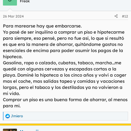
Freak
i
o
n
26 Mar 2024
#12
e
s
Para marearse hay que embarcarse.
:
Yo pasé de ser inquilino a comprar un piso e hipotecarme
para siempre, eso pensé, pero no fue así, lo que si resultó
es que era la manera de ahorrar, quitándome gastos no
esenciales de encima para poder asumir los pagos de la
hipoteca.
Gasolina, ropa o calzado, cubatas, tabaco, marcha...me
quedé con algunas cervezas y escapadas cortas a la
playa. Dominé la hipoteca a los cinco años y volví a coger
mas el coche, mas salidas tapeo y comidas y vacaciones
largas, pero el tabaco y los destilados ya no volvieron a
mi vida.
Comprar un piso es una buena forma de ahorrar, al menos
para mi.
Jmiero
R
e
a