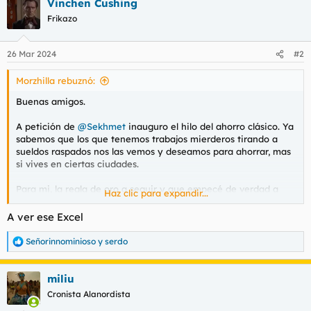
Vinchen Cushing
c
c
Frikazo
i
o
n
26 Mar 2024
#2
e
s
Morzhilla rebuznó:
:
Buenas amigos.
A petición de
@Sekhmet
inauguro el hilo del ahorro clásico. Ya
sabemos que los que tenemos trabajos mierderos tirando a
sueldos raspados nos las vemos y deseamos para ahorrar, mas
si vives en ciertas ciudades.
Para mi, la regla de oro a seguir y que empecé de verdad a
Haz clic para expandir...
ahorrar fue con lo de los tercios. Un tercio para el alquiler, un
tercio para gastos de vivir y el otro tercio directamente a
A ver ese Excel
ahorrar. Me ayudo más hacerme un excel apuntandome cada
puñetero gasto, porque he sido bien manirroto, todo bien
Señorinnominioso
y
serdo
R
indexado por secciones y dandome cuenta en que se me iba el
e
dinero. Me hizo cambiar el chip, pensar si realmente
a
necesitaba esas cosas que estaba comprando y a ser menos
miliu
c
impulsivo.
c
Cronista Alanordista
i