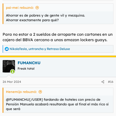
s
pai-mei rebuznó:
:
Ahorrar es de pobres y de gente vil y mezquina.
Ahorrar exactamente para qué?
Para no estar a 2 sueldos de arroparte con cartones en un
cajero del BBVA cercano a unos amazon lockers guays.
NikolaTesla
,
untroncho
y
Retraso Deluxe
R
e
a
FUMANCHU
c
c
Freak total
i
o
n
26 Mar 2024
#16
e
s
Henemijo rebuznó:
:
@FUMANCHU[/USER] fardando de hoteles con precio de
Pensión Manuela acabará resultando que al final el más rico sí
que será