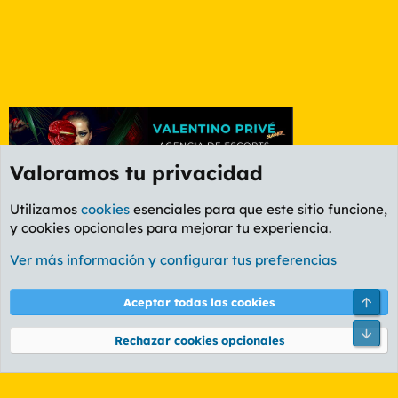
Valoramos tu privacidad
Utilizamos
cookies
esenciales para que este sitio funcione,
y cookies opcionales para mejorar tu experiencia.
Foro General
Ver más información y configurar tus preferencias
Cookies
PL OLDSTYLE AMARILLO
Cambiar fuente
Español (ES)
Arri
Aceptar todas las cookies
Contáctanos
Términos y reglas
Política de privacidad
Ayuda
R
Pie
S
Rechazar cookies opcionales
S
®
Community platform by XenForo
© 2010-2026 XenForo Ltd.