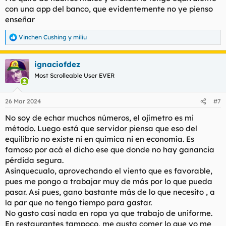
con una app del banco, que evidentemente no ye pienso
enseñar
Vinchen Cushing
y
miliu
R
e
a
ignaciofdez
c
c
Most Scrolleable User EVER
i
o
n
26 Mar 2024
#7
e
s
No soy de echar muchos números, el ojímetro es mi
:
método. Luego está que servidor piensa que eso del
equilibrio no existe ni en química ni en economía. Es
famoso por acá el dicho ese que donde no hay ganancia
pérdida segura.
Asinquecualo, aprovechando el viento que es favorable,
pues me pongo a trabajar muy de más por lo que pueda
pasar. Así pues, gano bastante más de lo que necesito , a
la par que no tengo tiempo para gastar.
No gasto casi nada en ropa ya que trabajo de uniforme.
En restaurantes tampoco, me gusta comer lo que yo me