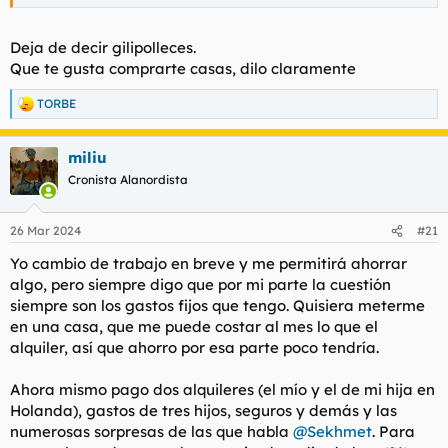
Deja de decir gilipolleces.
Que te gusta comprarte casas, dilo claramente
TORBE
R
e
a
miliu
c
c
Cronista Alanordista
i
o
n
26 Mar 2024
#21
e
s
Yo cambio de trabajo en breve y me permitirá ahorrar
:
algo, pero siempre digo que por mi parte la cuestión
siempre son los gastos fijos que tengo. Quisiera meterme
en una casa, que me puede costar al mes lo que el
alquiler, así que ahorro por esa parte poco tendría.
Ahora mismo pago dos alquileres (el mío y el de mi hija en
Holanda), gastos de tres hijos, seguros y demás y las
numerosas sorpresas de las que habla
@Sekhmet
. Para