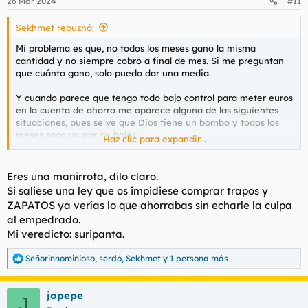
26 Mar 2024
#11
e
s
Sekhmet rebuznó:
:
Mi problema es que, no todos los meses gano la misma
cantidad y no siempre cobro a final de mes. Si me preguntan
que cuánto gano, solo puedo dar una media.
Y cuando parece que tengo todo bajo control para meter euros
en la cuenta de ahorro me aparece alguna de las siguientes
situaciones, pues se ve que Dios tiene un bombo y todos los
meses saca un par de bolas:
Haz clic para expandir...
Decenas de millar: uno de mis gatos tiene que ir al veterinario.
Visita, medicamentos, seguimiento ≈300 euros
Eres una manirrota, dilo claro.
Centenas: hora al dermatólogo porque me aparece un brote de
Si saliese una ley que os impidiese comprar trapos y
rosácea de forma espontánea ≈100 euros
ZAPATOS ya verías lo que ahorrabas sin echarle la culpa
al empedrado.
Y para terminar: EL SEGURO DEL COCHE.
Mi veredicto: suripanta.
Total ahorro del mes: -273. Frío, frío, como diría mi estimado
@ignaciofdez
Señorinnominioso
,
serdo
,
Sekhmet
y 1 persona más
R
e
Me gustaría ser uno de esos ahorradores huraños que cuando
a
jopepe
les duele una muela recurren al clavo y solo acuden al dentista
c
J
c
cuando ya se están quedando sordos de un oído.