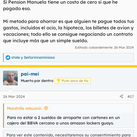
Si Pension Manuela tiene un costo de cero si que he
pagado eso.
Mi metodo para ahorrar es que alguien te pague todos tus
gastos, incluidos el ocio, la hipoteca, los billetes de avion y
vacaciones; todo ello se consigue negociando un contrato
que incluye más que un simple sueldo.
Editado cobardemente:
26 Mar 2024
stole
y
Señorinnominioso
R
e
a
pai-mei
c
c
Muerto por dentro
Puto asco de tío
i
o
n
26 Mar 2024
#17
e
s
Morzhilla rebuznó:
:
Para no estar a 2 sueldos de arroparte con cartones en un
cajero del BBVA cercano a unos amazon lockers guays.
Para ver este contenido, necesitaremos su consentimiento para