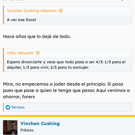
e
no se devaluen tanto etc.
s
Vinchen Cushing rebuznó:
:
A ver ese Excel
Hace años que lo dejé de lado.
miliu rebuznó:
Espera divorciarte y veas que todo pasa a ser 4/3: 1/3 para el
alquiler, 1/3 para vivir, 2/3 para tu exmujer.
Mira, no empecemos a joder desde el principio. Si pasa
pues que pase a quien le tenga que pasar. Aqui venimos a
ahorrar, forers
Terrazo
R
e
a
Vinchen Cushing
c
c
Frikazo
i