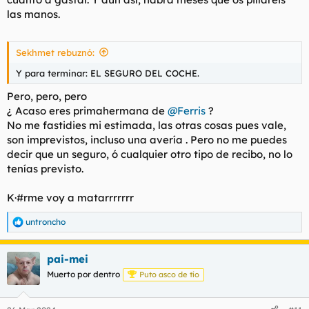
las manos.
Sekhmet rebuznó:
Y para terminar: EL SEGURO DEL COCHE.
Pero, pero, pero
¿ Acaso eres primahermana de
@Ferris
?
No me fastidies mi estimada, las otras cosas pues vale,
son imprevistos, incluso una avería . Pero no me puedes
decir que un seguro, ó cualquier otro tipo de recibo, no lo
tenías previsto.
K·#rme voy a matarrrrrrr
untroncho
R
e
a
pai-mei
c
c
Muerto por dentro
Puto asco de tío
i
o
n