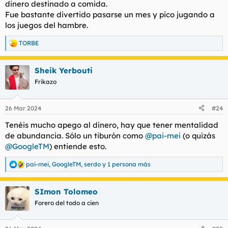
dinero destinado a comida.
Fue bastante divertido pasarse un mes y pico jugando a
los juegos del hambre.
TORBE
R
e
a
Sheik Yerbouti
c
c
Frikazo
i
o
n
26 Mar 2024
#24
e
s
Tenéis mucho apego al dinero, hay que tener mentalidad
:
de abundancia. Sólo un tiburón como
@pai-mei
(o quizás
@GoogleTM
) entiende esto.
pai-mei
,
GoogleTM
,
serdo
y 1 persona más
R
e
a
SImon Tolomeo
c
c
Forero del todo a cien
i
o
n