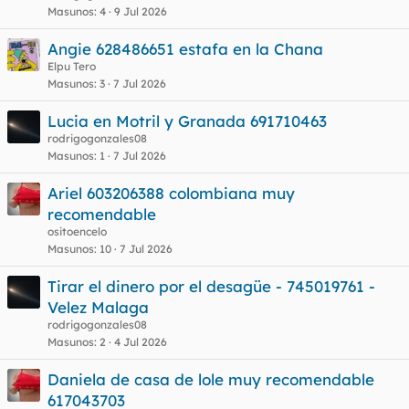
Masunos
4
9 Jul 2026
Angie 628486651 estafa en la Chana
Elpu Tero
Masunos
3
7 Jul 2026
Lucia en Motril y Granada 691710463
rodrigogonzales08
Masunos
1
7 Jul 2026
Ariel 603206388 colombiana muy
recomendable
ositoencelo
Masunos
10
7 Jul 2026
Tirar el dinero por el desagüe - 745019761 -
Velez Malaga
rodrigogonzales08
Masunos
2
4 Jul 2026
Daniela de casa de lole muy recomendable
617043703