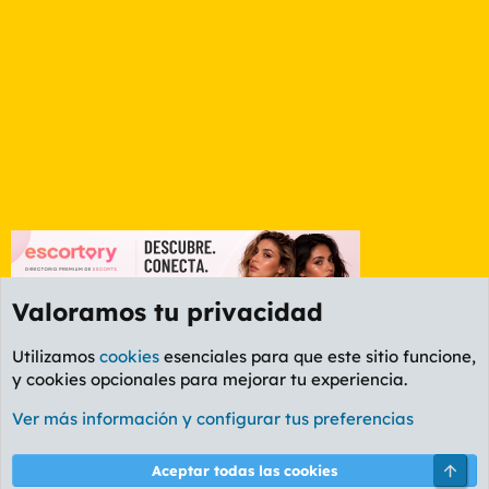
Valoramos tu privacidad
Utilizamos
cookies
esenciales para que este sitio funcione,
y cookies opcionales para mejorar tu experiencia.
Andalucía
Ver más información y configurar tus preferencias
Cookies
PL OLDSTYLE AMARILLO
Cambiar fuente
Español (ES)
Arri
Aceptar todas las cookies
Contáctanos
Términos y reglas
Política de privacidad
Ayuda