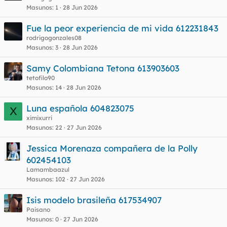
Masunos
1
28 Jun 2026
Fue la peor experiencia de mi vida 612231843
rodrigogonzales08
Masunos
3
28 Jun 2026
Samy Colombiana Tetona 613903603
tetofilo90
Masunos
14
28 Jun 2026
Luna española 604823075
X
ximixurri
Masunos
22
27 Jun 2026
Jessica Morenaza compañera de la Polly
602454103
Lamambaazul
Masunos
102
27 Jun 2026
Isis modelo brasileña 617534907
Paisano
Masunos
0
27 Jun 2026