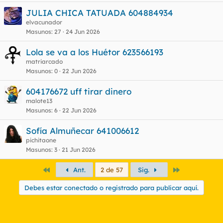
JULIA CHICA TATUADA 604884934
elvacunador
Masunos
27
24 Jun 2026
Lola se va a los Huétor 623566193
matriarcado
Masunos
0
22 Jun 2026
604176672 uff tirar dinero
malote13
Masunos
6
22 Jun 2026
Sofía Almuñecar 641006612
pichitaone
Masunos
3
21 Jun 2026
Primero
Último
Ant.
2 de 57
Sig.
Debes estar conectado o registrado para publicar aquí.