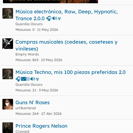
Música electrónica, Raw, Deep, Hypnotic,
Trance 2.0.0 🎧🔊☣
Guardia Oscuro
Masunos
0
11 May 2026
Compras musicales (cedeses, caseteses y
vinileses)
Empty Words
Masunos
863
10 May 2026
Música Techno, mis 100 piezas preferidas 2.0
🎧🌃⛓️🔊☣
Guardia Oscuro
Masunos
21
3 May 2026
Guns N' Roses
urtikarianal
Masunos
264
27 Abr 2026
Prince Rogers Nelson
Crossed