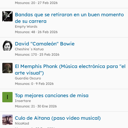
Masunos
20
27 Feb 2026
Bandas que se retiraron en un buen momento
de su carrera
Empty Words
Masunos
48
26 Feb 2026
David "Camaleón" Bowie
Cheshire´s Katua
Masunos
170
25 Feb 2026
El Memphis Phonk (Música electrónica para "el
arte visual")
Guardia Oscuro
Masunos
0
9 Feb 2026
Top mejores canciones de misa
I
Insertare
Masunos
21
30 Ene 2026
Culo de Aitana (paso video musical)
NicoKad