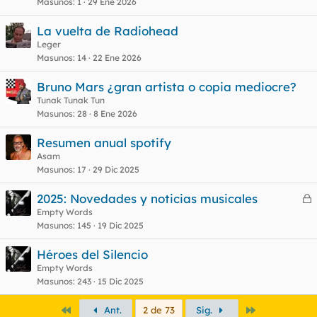
Masunos
1
29 Ene 2026
La vuelta de Radiohead
Leger
Masunos
14
22 Ene 2026
Bruno Mars ¿gran artista o copia mediocre?
Tunak Tunak Tun
Masunos
28
8 Ene 2026
Resumen anual spotify
Asam
Masunos
17
29 Dic 2025
2025: Novedades y noticias musicales
e
Empty Words
Masunos
145
19 Dic 2025
r
r
Héroes del Silencio
Empty Words
Masunos
243
15 Dic 2025
o
Primero
Último
Ant.
2 de 73
Sig.