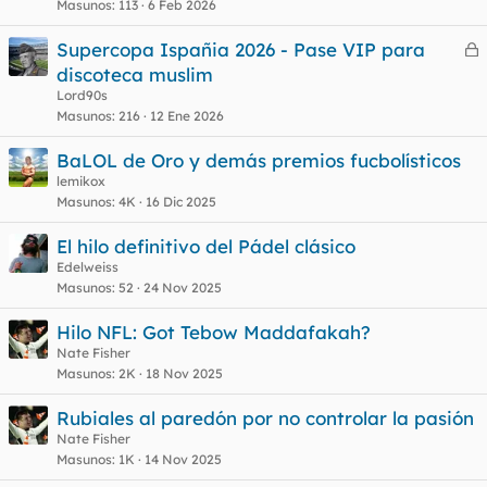
Masunos
113
6 Feb 2026
Supercopa Ispañia 2026 - Pase VIP para
e
discoteca muslim
r
Lord90s
r
Masunos
216
12 Ene 2026
BaLOL de Oro y demás premios fucbolísticos
lemikox
o
Masunos
4K
16 Dic 2025
El hilo definitivo del Pádel clásico
Edelweiss
Masunos
52
24 Nov 2025
Hilo NFL: Got Tebow Maddafakah?
Nate Fisher
Masunos
2K
18 Nov 2025
Rubiales al paredón por no controlar la pasión
Nate Fisher
Masunos
1K
14 Nov 2025