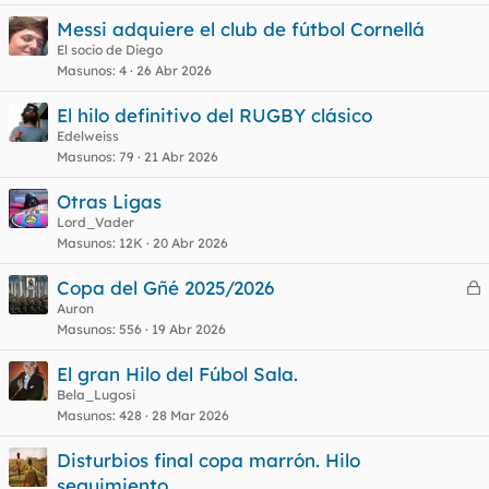
r
Messi adquiere el club de fútbol Cornellá
El socio de Diego
Masunos
4
26 Abr 2026
o
El hilo definitivo del RUGBY clásico
Edelweiss
Masunos
79
21 Abr 2026
Otras Ligas
Lord_Vader
Masunos
12K
20 Abr 2026
Copa del Gñé 2025/2026
e
Auron
Masunos
556
19 Abr 2026
r
r
El gran Hilo del Fúbol Sala.
Bela_Lugosi
Masunos
428
28 Mar 2026
o
Disturbios final copa marrón. Hilo
seguimiento.