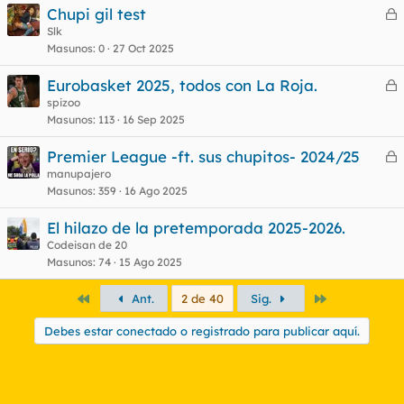
Chupi gil test
e
Slk
Masunos
0
27 Oct 2025
r
r
Eurobasket 2025, todos con La Roja.
e
spizoo
Masunos
113
16 Sep 2025
r
o
r
Premier League -ft. sus chupitos- 2024/25
e
manupajero
Masunos
359
16 Ago 2025
r
o
r
El hilazo de la pretemporada 2025-2026.
Codeisan de 20
Masunos
74
15 Ago 2025
o
Primero
Último
Ant.
2 de 40
Sig.
Debes estar conectado o registrado para publicar aquí.