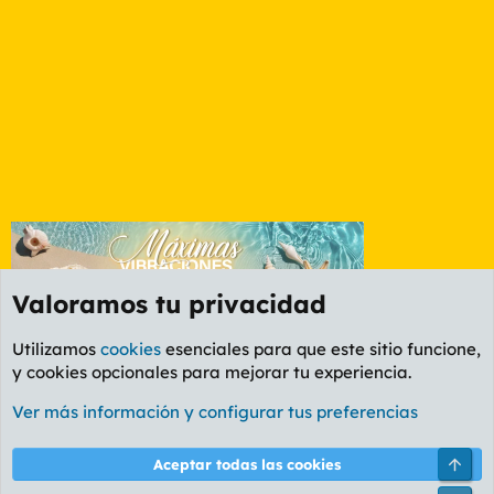
Valoramos tu privacidad
Utilizamos
cookies
esenciales para que este sitio funcione,
y cookies opcionales para mejorar tu experiencia.
OCIO
Ver más información y configurar tus preferencias
Cookies
PL OLDSTYLE AMARILLO
Cambiar fuente
Español (ES)
Arri
Aceptar todas las cookies
Contáctanos
Términos y reglas
Política de privacidad
Ayuda
R