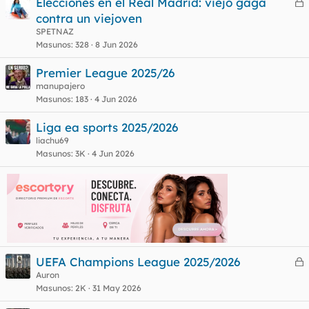
Elecciones en el Real Madrid: viejo gagá
e
contra un viejoven
r
SPETNAZ
o
r
Masunos
328
8 Jun 2026
Premier League 2025/26
manupajero
o
Masunos
183
4 Jun 2026
Liga ea sports 2025/2026
liachu69
Masunos
3K
4 Jun 2026
UEFA Champions League 2025/2026
e
Auron
Masunos
2K
31 May 2026
r
r