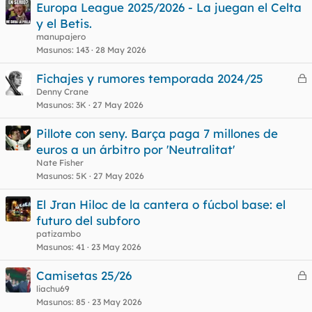
Europa League 2025/2026 - La juegan el Celta
y el Betis.
manupajero
o
Masunos
143
28 May 2026
Fichajes y rumores temporada 2024/25
e
Denny Crane
Masunos
3K
27 May 2026
r
r
Pillote con seny. Barça paga 7 millones de
euros a un árbitro por 'Neutralitat'
Nate Fisher
o
Masunos
5K
27 May 2026
El Jran Hiloc de la cantera o fúcbol base: el
futuro del subforo
patizambo
Masunos
41
23 May 2026
Camisetas 25/26
e
liachu69
Masunos
85
23 May 2026
r